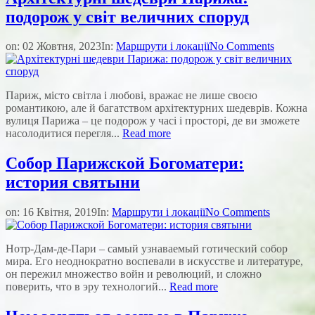
подорож у світ величних споруд
on:
02 Жовтня, 2023
In:
Маршрути і локації
No Comments
Париж, місто світла і любові, вражає не лише своєю
романтикою, але й багатством архітектурних шедеврів. Кожна
вулиця Парижа – це подорож у часі і просторі, де ви зможете
насолодитися перегля...
Read more
Собор Парижской Богоматери:
история святыни
on:
16 Квітня, 2019
In:
Маршрути і локації
No Comments
Нотр-Дам-де-Пари – самый узнаваемый готический собор
мира. Его неоднократно воспевали в искусстве и литературе,
он пережил множество войн и революций, и сложно
поверить, что в эру технологий...
Read more