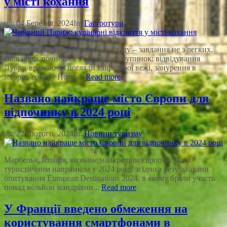
у місті кохання
on:
04 Березня, 2024
In:
Гастротури
Зрозуміти Париж з першого погляду – завдання не з легких.
Ваш шлях почнеться з очевидних зупинок: відвідування
Лувру, вражаючої погляди Ейфелевої вежі, занурення в
історію собору Нотр-...
Read more
Названо найкраще місто Європи для
відпочинку в 2024 році
on:
22 Лютого, 2024
In:
Новини туризму
Марбелья, Іспанія, визнане найкращим європейським
туристичним напрямком у 2024 році, згідно з результатами
опитування European Destinations 2024, в якому брали участь
понад мільйон мандрівни...
Read more
У Франції введено обмеження на
користування смартфонами в