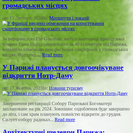
громадських місцях
on:
15 Лютого, 2024
In:
Маршрути і локації
За інформацією The Guardian, жителі маленької французької
комуни Сена-Пор, розташованої за 40 кілометрів від Парижа,
вирішили обмежити використання смартфонів у громадських
місцях. Відтепер,...
Read more
У Парижі планується довгоочікуване
відкриття Нотр-Даму
on:
17 Жовтня, 2023
In:
Новини туризму
Завершення реставрації Собору Паризької Богоматері
заплановане на рік 2024. Зовнішнє оздоблення буде завершено
до літа, і сам храм планують повністю відкрити до грудня.
Силует собору радикал...
Read more
Архітектурні шедеври Парижа: