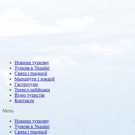
Новини туризму
Туризм в Україні
Свята і традиції
Маршрути і локації
Гастротури
Тревел-лайфхаки
Відео туристів
Контакти
Menu
Новини туризму
Туризм в Україні
Свята і традиції