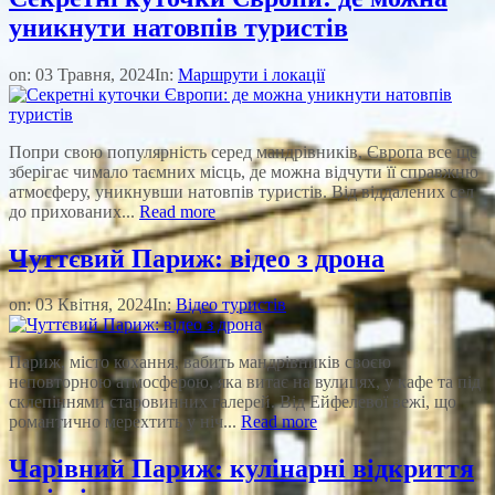
уникнути натовпів туристів
on:
03 Травня, 2024
In:
Маршрути і локації
Попри свою популярність серед мандрівників, Європа все ще
зберігає чимало таємних місць, де можна відчути її справжню
атмосферу, уникнувши натовпів туристів. Від віддалених сел
до прихованих...
Read more
Чуттєвий Париж: відео з дрона
on:
03 Квітня, 2024
In:
Відео туристів
Париж, місто кохання, вабить мандрівників своєю
неповторною атмосферою, яка витає на вулицях, у кафе та під
склепіннями старовинних галерей. Від Ейфелевої вежі, що
романтично мерехтить у ніч...
Read more
Чарівний Париж: кулінарні відкриття