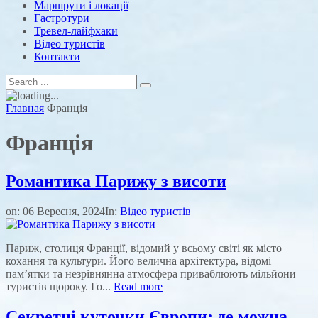
Маршрути і локації
Гастротури
Тревел-лайфхаки
Відео туристів
Контакти
Главная
Франція
Франція
Романтика Парижу з висоти
on:
06 Вересня, 2024
In:
Відео туристів
Париж, столиця Франції, відомий у всьому світі як місто
кохання та культури. Його велична архітектура, відомі
пам’ятки та незрівнянна атмосфера приваблюють мільйони
туристів щороку. Го...
Read more
Секретні куточки Європи: де можна