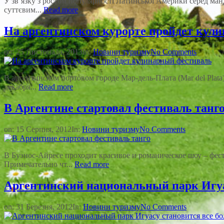
У зв’язку з ростом популярності Латинської Америки серед манд
суттєвим...
Read more
На аргентинском курорте пройдет кул
on:
25 Листопада, 2013
In:
Новини туризму
No Comments
В аргентинском портовом городе Мар-дель-Плата (Mar del Plat
декабря...
Read more
В Аргентине стартовал фестиваль танг
on:
15 Серпня, 2012
In:
Новини туризму
No Comments
В Буэнос-Айресе проходит красивое и романическое шоу – фес
Примечательно чт...
Read more
Аргентинский национальный парк Игуа
on:
31 Березня, 2012
In:
Новини туризму
No Comments