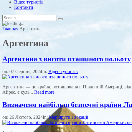
Відео туристів
Контакти
Главная
Аргентина
Аргентина
Аргентина з висоти пташиного польоту
on:
07 Серпня, 2024
In:
Відео туристів
Аргентина — це країна, розташована в Південній Америці, від
Айрес, є куль...
Read more
Визначено найбільш безпечні країни Ла
on:
26 Лютого, 2024
In:
Маршрути і локації