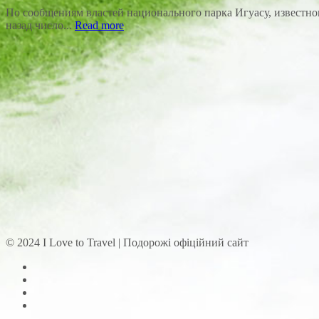
По сообщениям властей национального парка Игуасу, известног
назад число...
Read more
© 2024 I Love to Travel | Подорожі офіційний сайт