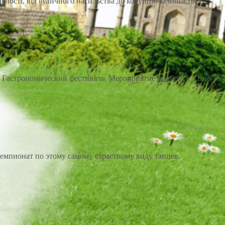
ності, від вуличного насильства до корупції, залишається
X Гастрономический фестиваль. Мероприятие пройдет с 11 по 15
чемпионат по этому самому страстному виду танцев.