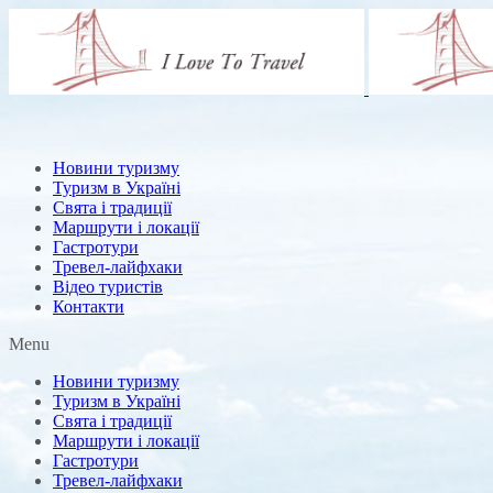
Новини туризму
Туризм в Україні
Свята і традиції
Маршрути і локації
Гастротури
Тревел-лайфхаки
Відео туристів
Контакти
Menu
Новини туризму
Туризм в Україні
Свята і традиції
Маршрути і локації
Гастротури
Тревел-лайфхаки