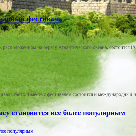
рівників у останні роки, стурбованість високим рівнем криміналь
инарный фестиваль
a), расположенном на берегу Атлантического океана, состоится I
о
тиваль танго. Вместе с фестивалем состоится и международный 
су становится все более популярным