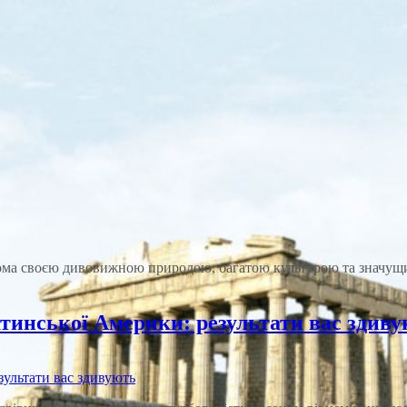
ома своєю дивовижною природою, багатою культурою та значущим
тинської Америки: результати вас здив