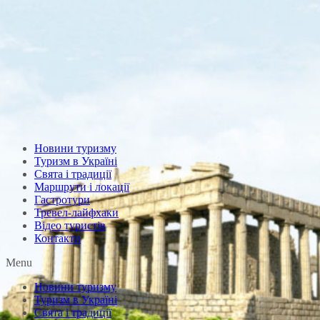
Новини туризму
Туризм в Україні
Свята і традиції
Маршрути і локації
Гастротури
Тревел-лайфхаки
Відео туристів
Контакти
Menu
Новини туризму
Туризм в Україні
Свята і традиції