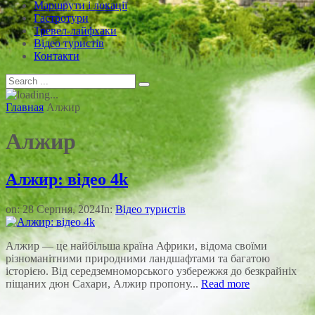
Маршрути і локації
Гастротури
Тревел-лайфхаки
Відео туристів
Контакти
Главная
Алжир
Алжир
Алжир: відео 4k
on:
28 Серпня, 2024
In:
Відео туристів
Алжир — це найбільша країна Африки, відома своїми
різноманітними природними ландшафтами та багатою
історією. Від середземноморського узбережжя до безкрайніх
піщаних дюн Сахари, Алжир пропону...
Read more