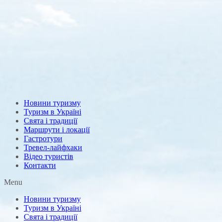
Новини туризму
Туризм в Україні
Свята і традиції
Маршрути і локації
Гастротури
Тревел-лайфхаки
Відео туристів
Контакти
Menu
Новини туризму
Туризм в Україні
Свята і традиції