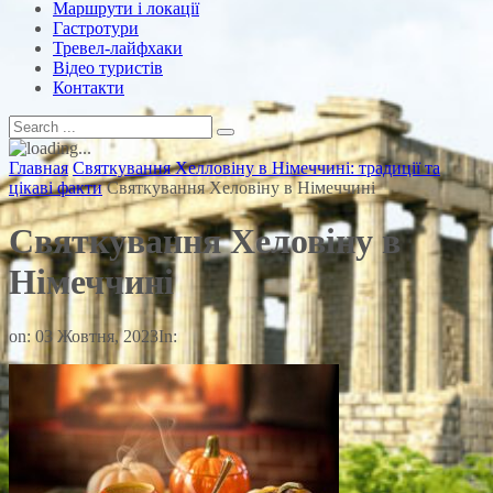
Маршрути і локації
Гастротури
Тревел-лайфхаки
Відео туристів
Контакти
Главная
Святкування Хелловіну в Німеччині: традиції та
цікаві факти
Святкування Хеловіну в Німеччині
Святкування Хеловіну в
Німеччині
on:
03 Жовтня, 2023
In: