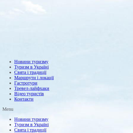
Новини туризму
Туризм в Україні
Свята і традиції
Маршрути і локації
Гастротури
Тревел-лайфхаки
Відео туристів
Контакти
Menu
Новини туризму
Туризм в Україні
Свята і традиції