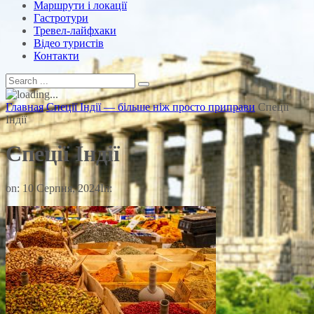
Маршрути і локації
Гастротури
Тревел-лайфхаки
Відео туристів
Контакти
Главная
Спеції Індії — більше ніж просто приправи
Спеції
Індії
Спеції Індії
on:
10 Серпня, 2024
In: