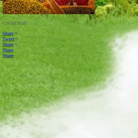
Спеції Індії
Share
0
Tweet
0
Share
0
Share
Share