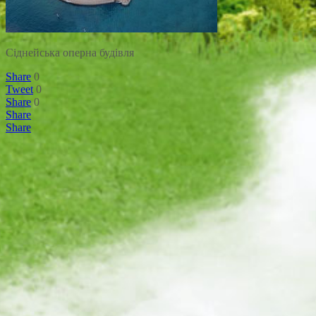
Сіднейська оперна будівля
Share
0
Tweet
0
Share
0
Share
Share