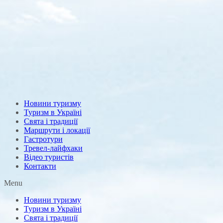
Новини туризму
Туризм в Україні
Свята і традиції
Маршрути і локації
Гастротури
Тревел-лайфхаки
Відео туристів
Контакти
Menu
Новини туризму
Туризм в Україні
Свята і традиції