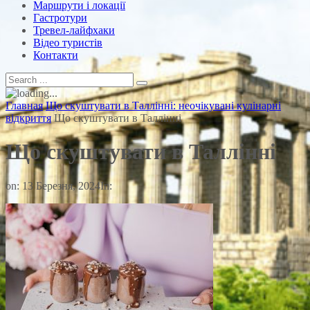
Маршрути і локації
Гастротури
Тревел-лайфхаки
Відео туристів
Контакти
Главная
Що скуштувати в Таллінні: неочікувані кулінарні
відкриття
Що скуштувати в Таллінні
Що скуштувати в Таллінні
on:
13 Березня, 2024
In: