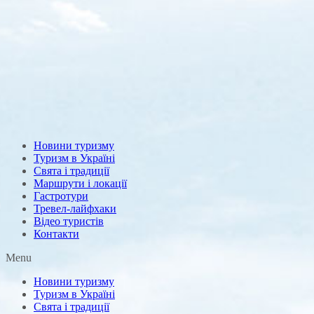
Новини туризму
Туризм в Україні
Свята і традиції
Маршрути і локації
Гастротури
Тревел-лайфхаки
Відео туристів
Контакти
Menu
Новини туризму
Туризм в Україні
Свята і традиції