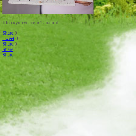
Що скуштувати в Таллінні
Share
0
Tweet
0
Share
0
Share
Share