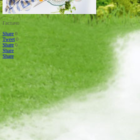
Гаспачо
Share
0
Tweet
0
Share
0
Share
Share