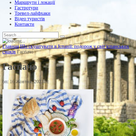
Маршрути і локації
Гастротури
Тревел-лайфхаки
Відео туристів
Контакти
Главная
Що скуштувати в Іспанії: подорож у світ іспанських
смаків
Гаспачо
Гаспачо
on:
16 Жовтня, 2023
In: