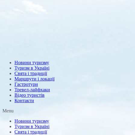
Новини туризму
Туризм в Україні
Свята і традиції
Маршрути і локації
Гастротури
Тревел-лайфхаки
Відео туристів
Контакти
Menu
Новини туризму
Туризм в Україні
Свята і традиції