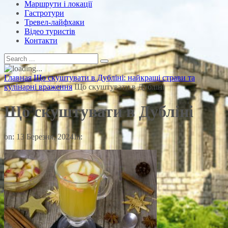
Маршрути і локації
Гастротури
Тревел-лайфхаки
Відео туристів
Контакти
Главная
Що скуштувати в Дубліні: найкращі страви та
кулінарні враження
Що скуштувати в Дубліні
Що скуштувати в Дубліні
on:
13 Березня, 2024
In: