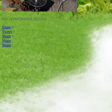
Що скуштувати в Дубліні
Share
0
Tweet
0
Share
0
Share
Share