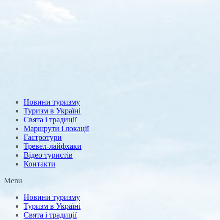
Новини туризму
Туризм в Україні
Свята і традиції
Маршрути і локації
Гастротури
Тревел-лайфхаки
Відео туристів
Контакти
Menu
Новини туризму
Туризм в Україні
Свята і традиції