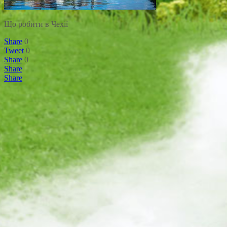
Що робити в Чехії
Share
0
Tweet
0
Share
0
Share
Share