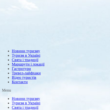
Новини туризму
Туризм в Україні
Свята і традиції
Маршрути і локації
Гастротури
Тревел-лайфхаки
Відео туристів
Контакти
Menu
Новини туризму
Туризм в Україні
Свята і традиції