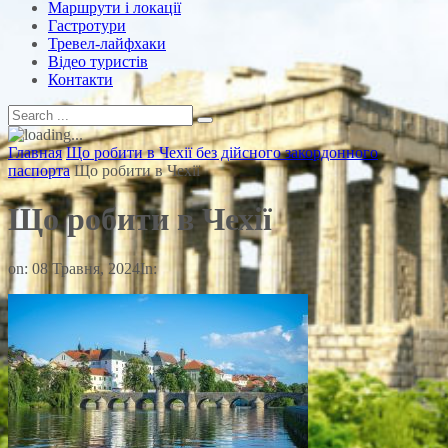
Маршрути і локації
Гастротури
Тревел-лайфхаки
Відео туристів
Контакти
Главная
Що робити в Чехії без дійсного закордонного
паспорта
Що робити в Чехії
Що робити в Чехії
on:
08 Травня, 2024
In: