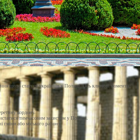
ння щодо статусу українців у Польщі. Ось ключові моменти:
ретину кордону.
истатися тимчасовим захистом у Польщі.
і гміни або міського району.