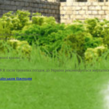
залежних від вас причин.
в Україні, за дотримання певних умов.
 ніж на 30 днів поспіль.
берегти статус.
ншої країни.
L.
KR після тривалих поїздок до України рекомендується звертатис
аїнським біженцям