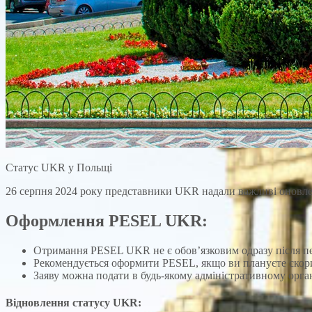
Статус UKR у Польщі
26 серпня 2024 року представники UKR надали важливі оновле
Оформлення PESEL UKR:
Отримання PESEL UKR не є обов’язковим одразу після пе
Рекомендується оформити PESEL, якщо ви плануєте скор
Заяву можна подати в будь-якому адміністративному орган
Відновлення статусу UKR: