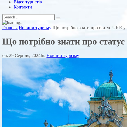
Відео туристів
Контакти
Главная
Новини туризму
Що потрібно знати про статус UKR у
Що потрібно знати про стату
on:
29 Серпня, 2024
In:
Новини туризму