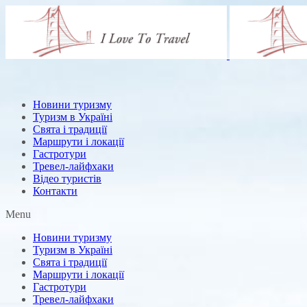
Новини туризму
Туризм в Україні
Свята і традиції
Маршрути і локації
Гастротури
Тревел-лайфхаки
Відео туристів
Контакти
Menu
Новини туризму
Туризм в Україні
Свята і традиції
Маршрути і локації
Гастротури
Тревел-лайфхаки