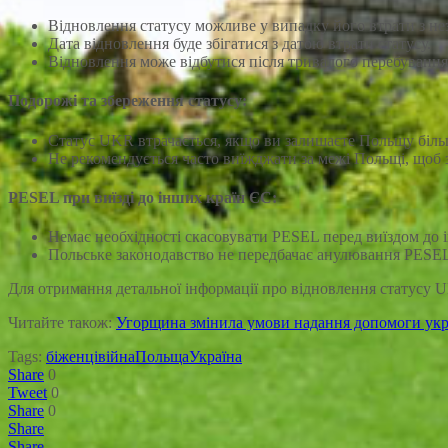
Відновлення статусу можливе у випадку його втрати з не
Дата відновлення буде збігатися з датою втрати статусу.
Відновлення може відбутися після тривалого перебування 
Подорожі та збереження статусу:
Статус UKR втрачається, якщо ви залишаєте Польщу більш
Не рекомендується часто виїжджати за межі Польщі, щоб з
PESEL при виїзді до інших країн ЄС:
Немає необхідності скасовувати PESEL перед виїздом до і
Польське законодавство не передбачає анулювання PESE
Для отримання детальної інформації про відновлення статусу U
Читайте також:
Угорщина змінила умови надання допомоги укр
Tags:
біженці
війна
Польща
Україна
Share
0
Tweet
0
Share
0
Share
Share