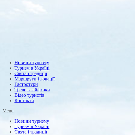
Новини туризму
Туризм в Україні
Свята і традиції
Маршрути і локації
Гастротури
Тревел-лайфхаки
Відео туристів
Контакти
Menu
Новини туризму
Туризм в Україні
Свята і традиції