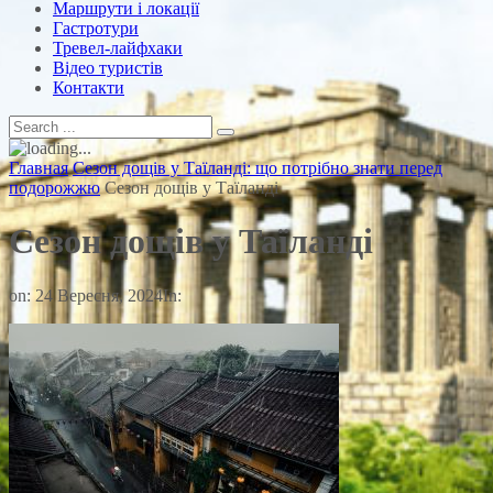
Маршрути і локації
Гастротури
Тревел-лайфхаки
Відео туристів
Контакти
Главная
Сезон дощів у Таїланді: що потрібно знати перед
подорожжю
Сезон дощів у Таїланді
Сезон дощів у Таїланді
on:
24 Вересня, 2024
In: