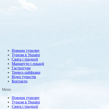
Новини туризму
Туризм в Україні
Свята і традиції
Маршрути і локації
Гастротури
Тревел-лайфхаки
Відео туристів
Контакти
Menu
Новини туризму
Туризм в Україні
Свята і традиції