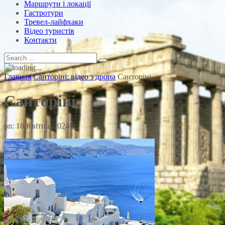
Маршрути і локації
Гастротури
Тревел-лайфхаки
Відео туристів
Контакти
Главная
Санторіні: відео з дрона
Санторіні
Санторіні
on:
18 Квітня, 2024
In: