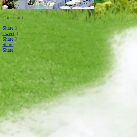
Санторіні
Share
0
Tweet
0
Share
0
Share
Share