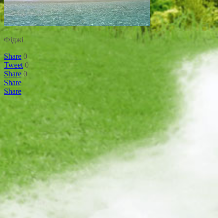
Фіджі
Share
0
Tweet
0
Share
0
Share
Share