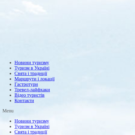
Новини туризму
Туризм в Україні
Свята і традиції
Маршрути і локації
Гастротури
Тревел-лайфхаки
Відео туристів
Контакти
Menu
Новини туризму
Туризм в Україні
Свята і традиції