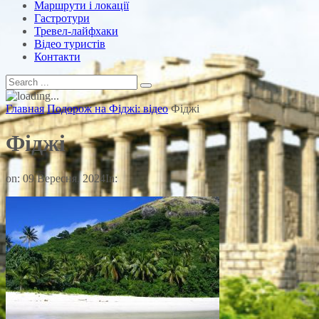
Маршрути і локації
Гастротури
Тревел-лайфхаки
Відео туристів
Контакти
Главная
Подорож на Фіджі: відео
Фіджі
Фіджі
on:
09 Вересня, 2024
In: