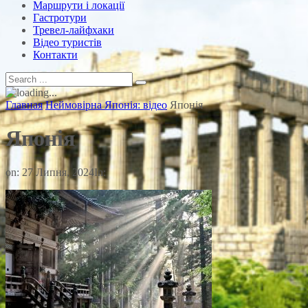
Маршрути і локації
Гастротури
Тревел-лайфхаки
Відео туристів
Контакти
Главная
Неймовірна Японія: відео
Японія
Японія
on:
27 Липня, 2024
In: