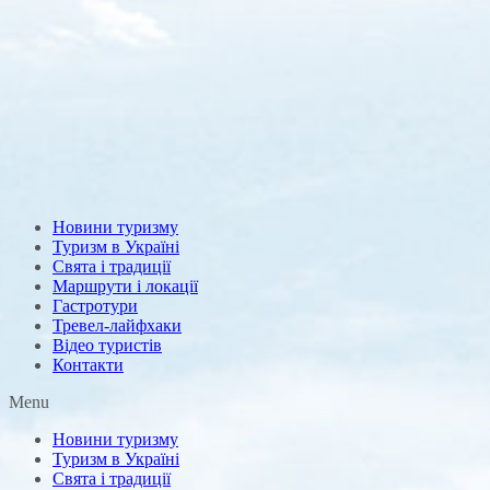
Новини туризму
Туризм в Україні
Свята і традиції
Маршрути і локації
Гастротури
Тревел-лайфхаки
Відео туристів
Контакти
Menu
Новини туризму
Туризм в Україні
Свята і традиції