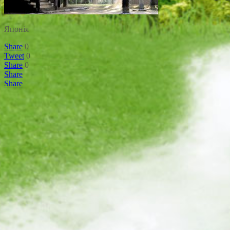
Японія
Share
0
Tweet
0
Share
0
Share
Share