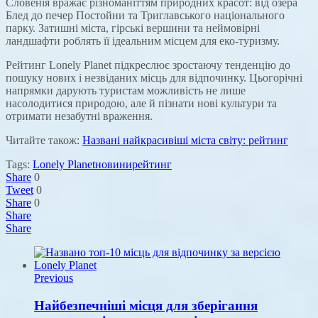
Словенія вражає різноманіттям природних красот: від озера
Блед до печер Постойни та Триглавського національного
парку. Затишні міста, гірські вершини та неймовірні
ландшафти роблять її ідеальним місцем для еко-туризму.
Рейтинг Lonely Planet підкреслює зростаючу тенденцію до
пошуку нових і незвіданих місць для відпочинку. Цьогорічні
напрямки дарують туристам можливість не лише
насолодитися природою, але й пізнати нові культури та
отримати незабутні враження.
Читайте також:
Названі найкрасивіші міста світу: рейтинг
Tags:
Lonely Planet
новини
рейтинг
Share
0
Tweet
0
Share
0
Share
Share
Previous
Найбезпечніші місця для зберігання