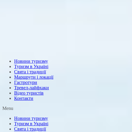
Новини туризму
Туризм в Україні
Свята і традиції
Маршрути і локації
Гастротури
Тревел-лайфхаки
Відео туристів
Контакти
Menu
Новини туризму
Туризм в Україні
Свята і традиції