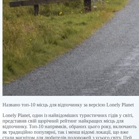
Названо топ-10 місць для відпочинку за версією Lonely Planet
Lonely Planet, один із найвідоміших туристичних гідів у світі,
представив свій щорічний рейтинг найкращих місць для
відпочинку. Топ-10 напрямків, обраних цього року, включають
як традиційно популярні, так і менш відомі локації, що вже
стали магнітом для любителів подорожей з усього світу. Цей