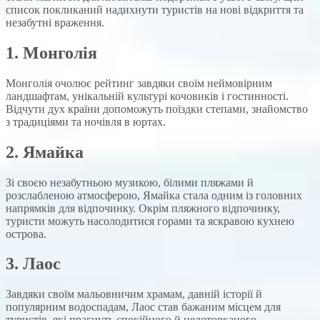
список покликаний надихнути туристів на нові відкриття та
незабутні враження.
1. Монголія
Монголія очолює рейтинг завдяки своїм неймовірним
ландшафтам, унікальній культурі кочовиків і гостинності.
Відчути дух країни допоможуть поїздки степами, знайомство
з традиціями та ночівля в юртах.
2. Ямайка
Зі своєю незабутньою музикою, білими пляжами й
розслабленою атмосферою, Ямайка стала одним із головних
напрямків для відпочинку. Окрім пляжного відпочинку,
туристи можуть насолодитися горами та яскравою кухнею
острова.
3. Лаос
Завдяки своїм мальовничим храмам, давній історії й
популярним водоспадам, Лаос став бажаним місцем для
туристів, які прагнуть спокійного й недоторканого