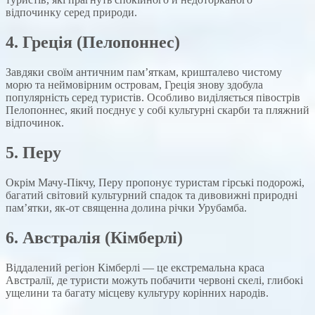
відпочинку серед природи.
4.
Греція
(Пелопоннес)
Завдяки своїм античним пам’яткам, кришталево чистому
морю та неймовірним островам, Греція знову здобула
популярність серед туристів. Особливо виділяється півострів
Пелопоннес, який поєднує у собі культурні скарби та пляжний
відпочинок.
5.
Перу
Окрім Мачу-Пікчу, Перу пропонує туристам гірські подорожі,
багатий світовий культурний спадок та дивовижні природні
пам’ятки, як-от священна долина річки Урубамба.
6.
Австралія
(Кімберлі)
Віддалений регіон Кімберлі — це екстремальна краса
Австралії, де туристи можуть побачити червоні скелі, глибокі
ущелини та багату місцеву культуру корінних народів.