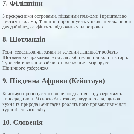
7. Філіппіни
З прекрасними островами, піщаними пляжами і кришталево
чистими водами, Філіппіни пропонують унікальні можливості
для дайвінгу, серфінгу та відпочинку на островах.
8. Шотландія
Гори, середньовічні замки та зелений ландшафт роблять
Шотландію справжнім раєм для любителів природи й історії.
Туристів також приваблюють мальовничі маршрути
Північного узбережжя.
9.
Південна Африка
(Кейптаун)
Кейптаун пропонує унікальне поєднання гір, узбережжя та
виноградників. Зі своєю багатою культурною спадщиною,
кухня та природа Кейптауна роблять його привабливим для
туристів усього світу.
10. Словенія