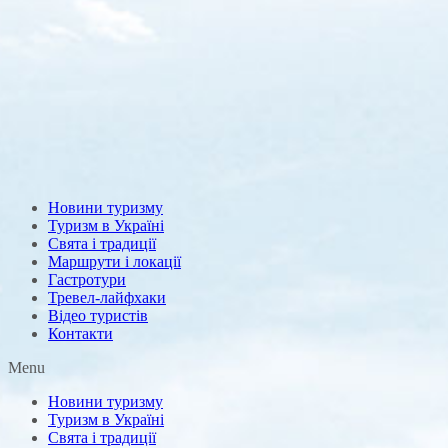
Новини туризму
Туризм в Україні
Свята і традиції
Маршрути і локації
Гастротури
Тревел-лайфхаки
Відео туристів
Контакти
Menu
Новини туризму
Туризм в Україні
Свята і традиції