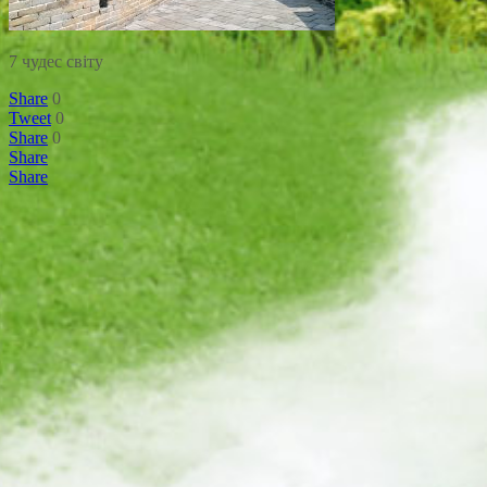
7 чудес світу
Share
0
Tweet
0
Share
0
Share
Share