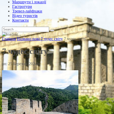
Маршрути і локації
Гастротури
Тревел-лайфхаки
Відео туристів
Контакти
Главная
Названо нові 7 чудес світу
7 чудес світу
7 чудес світу
on:
25 Березня, 2024
In: