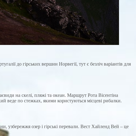
угалії до гірських вершин Норвегії, тут є безліч варіантів для
види на скелі, пляжі та океан. Маршрут Рота Вісентіна
кий веде по стежках, якими користуються місцеві рибалки.
и, узбережжя озер і гірські перевали. Вест Хайленд Вей – це