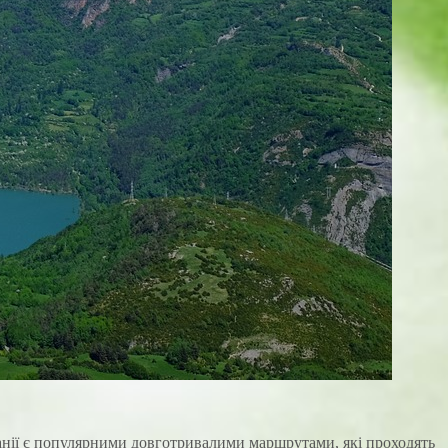
панії є популярними довготривалими маршрутами, які проходять