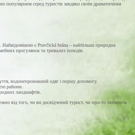
во популярним серед туристів завдяки своїм драматичним
 Найвідомішою є Pravčická brána – найбільша природна
сімейних прогулянок та тривалих походів.
зуття, водонепроникний одяг і першу допомогу.
ені райони.
иродних ландшафтів.
ежно від того, чи ви досвідчений турист, чи просто любитель