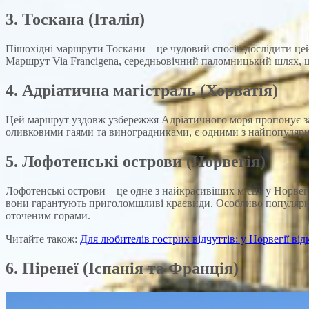
3. Тоскана (Італія)
Пішохідні маршрути Тоскани – це чудовий спосіб дослідити цей 
Маршрут Via Francigena, середньовічний паломницький шлях, щ
4. Адріатична магістраль (Хорватія)
Цей маршрут уздовж узбережжя Адріатичного моря пропонує зах
оливковими гаями та виноградниками, є одними з найпопулярні
5. Лофотенські острови (Норвегія)
Лофотенські острови – це одне з найкрасивіших місць у Норвегі
вони гарантують приголомшливі краєвиди. Особливо популярним
оточеним горами.
Читайте також:
Для любителів гострих відчуттів: у Норвегії в
6. Піренеї (Іспанія та Франція)