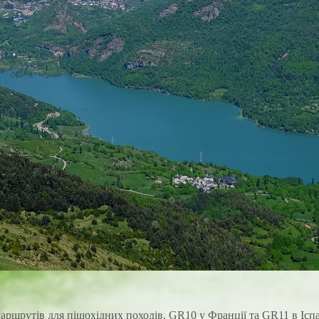
маршрутів для пішохідних походів. GR10 у Франції та GR11 в Іс