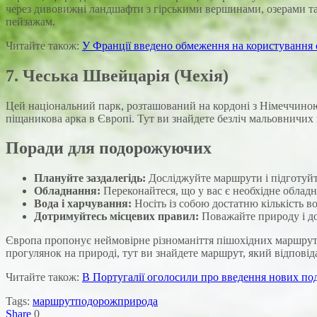
через дивовижні ландшафти з гірськими вершинами, озерами та
пейзажам.
Читайте також:
У Франції введено обмеження на користування
7. Чеська Швейцарія (Чехія)
Цей національний парк, розташований на кордоні з Німеччиною
піщаникова арка в Європі. Тут ви знайдете безліч мальовничих 
Поради для подорожуючих
Плануйте заздалегідь:
Досліджуйте маршрути і підготуйте
Обладнання:
Переконайтеся, що у вас є необхідне облад
Вода і харчування:
Носіть із собою достатню кількість в
Дотримуйтесь місцевих правил:
Поважайте природу і до
Європа пропонує неймовірне різноманіття пішохідних маршрутів,
прогулянок на природі, тут ви знайдете маршрут, який відпові
Читайте також:
В Португалії оголосили про введення нових под
Tags:
маршрут
подорож
природа
Share
0