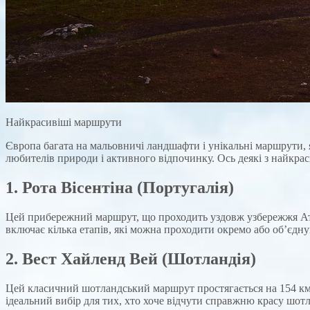
Найкрасивіші маршрути
Європа багата на мальовничі ландшафти і унікальні маршрути, як
любителів природи і активного відпочинку. Ось деякі з найкра
1. Рота Вісентіна (Португалія)
Цей прибережний маршрут, що проходить уздовж узбережжя Атла
включає кілька етапів, які можна проходити окремо або об’єдну
2. Вест Хайленд Вей (Шотландія)
Цей класичний шотландський маршрут простягається на 154 км в
ідеальний вибір для тих, хто хоче відчути справжню красу шотл