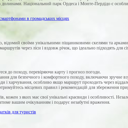
 долинами. Національний парк Ордеса і Монте-Пердідо є особли
 смартфонами в громадських місцях
, відомий своїми унікальними піщаниковими скелями та арками.
маршрутів через ліси і вздовж річок, що ідеально підходять для 
ся до походу, перевіряючи карту і прогноз погоди.
нання для безпечного і комфортного походу, включаючи зручне в
оди і харчування, особливо якщо маршрут проходить через віддал
тримуйтесь місцевих правил і рекомендацій для збереження пр
 кожен з яких має свої унікальні краєвиди і особливості. Незал
датиме вашим очікуванням і подарує незабутні враження.
атків для туристів