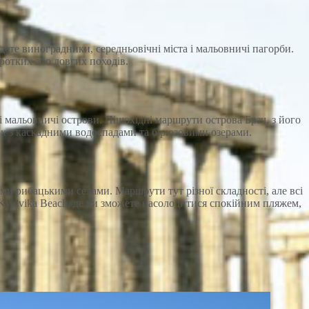
дете виноградники, середньовічні міста і мальовничі пагорби.
ротких або довгих походів.
 мальовничі острови. Пішохідні маршрути острова Брач, з його
рк з каскадними водоспадами та бірюзовими озерами.
ми рибацькими селами. Маршрути тут різної складності, але всі
valvika Beach, де ви зможете насолодитися спокійним пляжем,