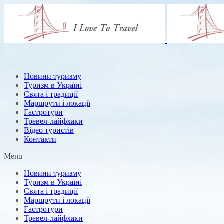
Новини туризму
Туризм в Україні
Свята і традиції
Маршрути і локації
Гастротури
Тревел-лайфхаки
Відео туристів
Контакти
Menu
Новини туризму
Туризм в Україні
Свята і традиції
Маршрути і локації
Гастротури
Тревел-лайфхаки