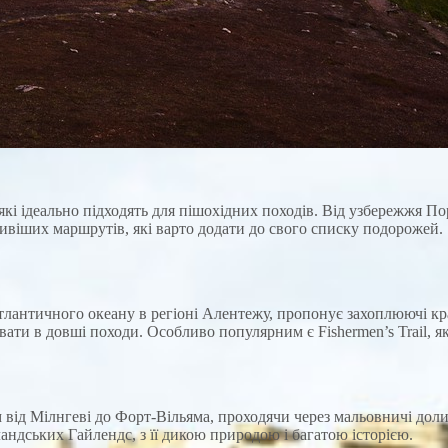
і ідеально підходять для пішохідних походів. Від узбережжя Порт
сивіших маршрутів, які варто додати до свого списку подорожей.
нтичного океану в регіоні Алентежу, пропонує захоплюючі крає
вати в довші походи. Особливо популярним є Fishermen’s Trail, я
ід Мілнгеві до Форт-Вільяма, проходячи через мальовничі долин
андських Гайлендс, з її дикою природою і багатою історією.