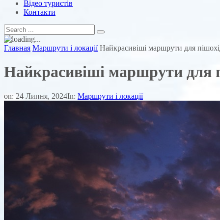
Відео туристів
Контакти
Главная
Маршрути і локації
Найкрасивіші маршрути для пішохід
Найкрасивіші маршрути для пі
on:
24 Липня, 2024
In:
Маршрути і локації