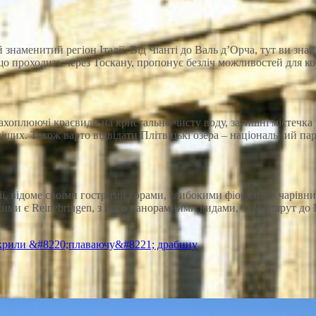
знаменитий регіон Італії. Від Чіанті до Валь д’Орча, тут ви знай
о проходить через Тоскану, пропонує безліч можливостей для ко
оплюючі краєвиди на кристально чисту воду, затишні містечка і
ших. Також варто відвідати Плітвіцькі озера – національний па
ї, відоме своїми гострими горами, глибокими фіордами і чарівни
и є Reinebringen, з його панорамними видами, та маршрут до K
ідкрили &#8220;плаваючу&#8221; драбину