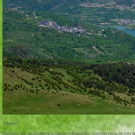
Піренеї
Піренеї, що розділяють Іспанію і Францію, пропонують безліч 