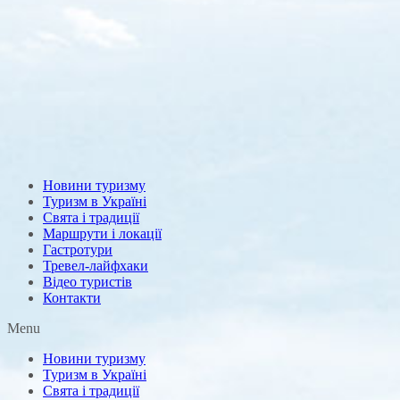
Новини туризму
Туризм в Україні
Свята і традиції
Маршрути і локації
Гастротури
Тревел-лайфхаки
Відео туристів
Контакти
Menu
Новини туризму
Туризм в Україні
Свята і традиції