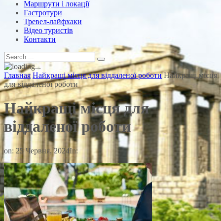
Маршрути і локації
Гастротури
Тревел-лайфхаки
Відео туристів
Контакти
Главная
Найкращі місця для віддаленої роботи
Найкращі місця
для віддаленої роботи
Найкращі місця для
віддаленої роботи
on:
25 Червня, 2024
In: