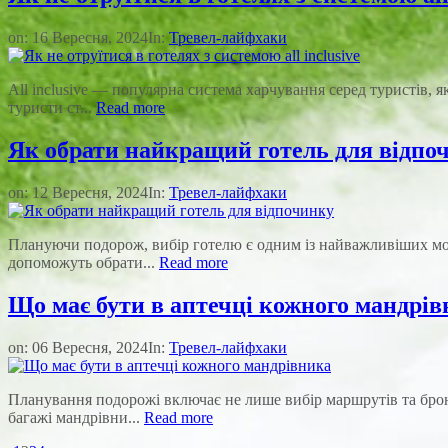
on:
16 Вересня, 2024
In:
Тревел-лайфхаки
All inclusive — популярна система харчування серед туристів,
туристи ст...
Read more
Як обрати найкращий готель для відпо
on:
12 Вересня, 2024
In:
Тревел-лайфхаки
Плануючи подорож, вибір готелю є одним із найважливіших моме
допоможуть обрати...
Read more
Що має бути в аптечці кожного мандрі
on:
06 Вересня, 2024
In:
Тревел-лайфхаки
Планування подорожі включає не лише вибір маршрутів та брон
багажі мандрівни...
Read more