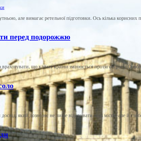
тньою, але вимагає ретельної підготовки. Ось кілька корисних 
нати перед подорожжю
 враховувати, що клімат країни змінюється протягом року. Особл
соло
досвід, який дозволяє не лише відкривати нові місця, але й гли
ади