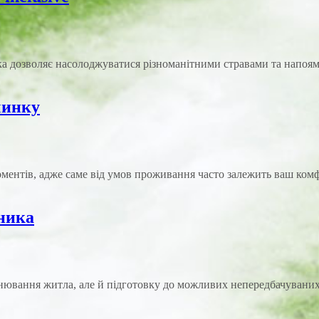
 яка дозволяє насолоджуватися різноманітними стравами та напоя
чинку
нтів, адже саме від умов проживання часто залежить ваш комфор
вника
ювання житла, але й підготовку до можливих непередбачуваних 