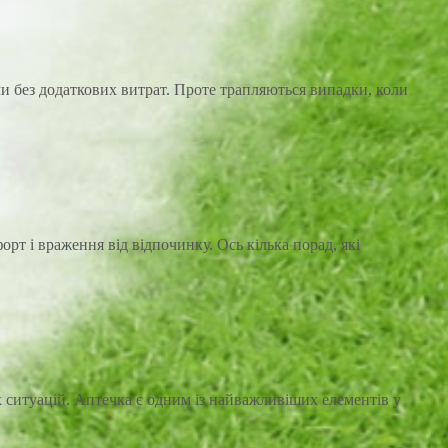
ми без додаткових витрат. Проте трапляються випадки, коли
т і враження від відпочинку. Ось кілька порад, які
ситуацій. Аптечка є одним із найважливіших елементів у