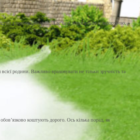
омство з новими людьми. Але щоб дорога була комфортною,
всієї родини. Важливо враховувати не тільки зручність та
обов’язково коштують дорого. Ось кілька порад, як