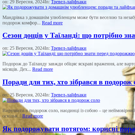
on:
29 Вересня, 2024
In:
Тревел-лайфхаки
Мандрівка з домашнім улюбленцем може бути веселою та незабу
подорож комфор...
Read more
Сезон дощів у Таїланді: що потрібно з
on:
25 Вересня, 2024
In:
Тревел-лайфхаки
Подорож до Таїланду завжди обіцяє яскраві враження, але варто
місяців. Дех...
Read more
Поради для тих, хто зібрався в подорож 
on:
25 Вересня, 2024
In:
Тревел-лайфхаки
Вирушити в подорож соло, наодинці із собою – це неймовірний 
оскільк...
Read more
Як подорожувати потягом: корисні пор