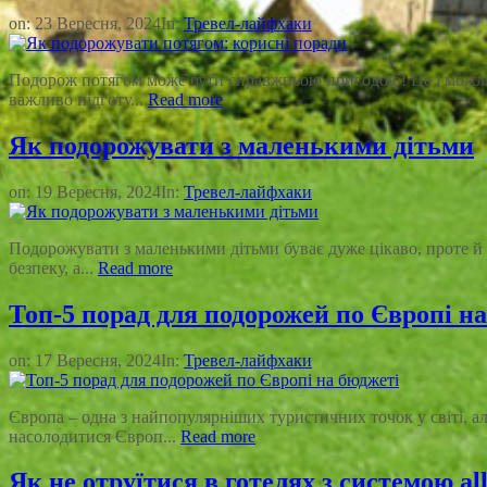
on:
23 Вересня, 2024
In:
Тревел-лайфхаки
Подорож потягом може бути справжньою пригодою! Це і можливі
важливо підготу...
Read more
Як подорожувати з маленькими дітьми
on:
19 Вересня, 2024
In:
Тревел-лайфхаки
Подорожувати з маленькими дітьми буває дуже цікаво, проте й 
безпеку, а...
Read more
Топ-5 порад для подорожей по Європі н
on:
17 Вересня, 2024
In:
Тревел-лайфхаки
Європа – одна з найпопулярніших туристичних точок у світі, а
насолодитися Європ...
Read more
Як не отруїтися в готелях з системою all