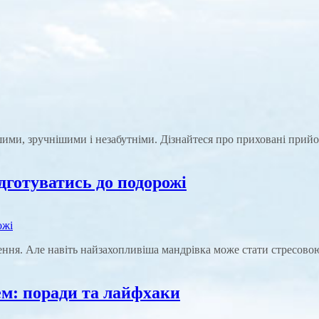
ми, зручнішими і незабутніми. Дізнайтеся про приховані прийом
дготуватись до подорожі
ення. Але навіть найзахопливіша мандрівка може стати стресово
м: поради та лайфхаки