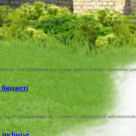
сть насолодитися краєвидами, і час на роздуми, і навіть знай
весело! Але правильна підготовка зробить поїздку приємною для 
а бюджеті
ле багато мандрівників часто думають, що подорожі континентом 
 inclusive