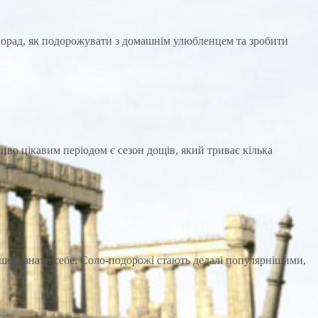
порад, як подорожувати з домашнім улюбленцем та зробити
иво цікавим періодом є сезон дощів, який триває кілька
бше пізнати себе. Соло-подорожі стають дедалі популярнішими,