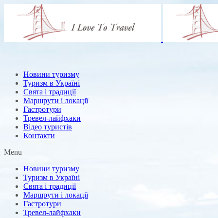
Новини туризму
Туризм в Україні
Свята і традиції
Маршрути і локації
Гастротури
Тревел-лайфхаки
Відео туристів
Контакти
Menu
Новини туризму
Туризм в Україні
Свята і традиції
Маршрути і локації
Гастротури
Тревел-лайфхаки