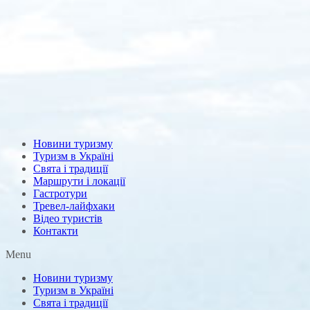
Новини туризму
Туризм в Україні
Свята і традиції
Маршрути і локації
Гастротури
Тревел-лайфхаки
Відео туристів
Контакти
Menu
Новини туризму
Туризм в Україні
Свята і традиції