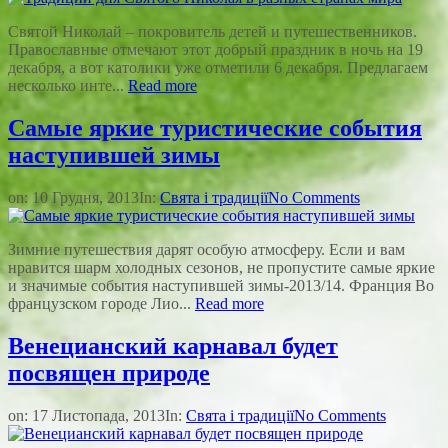
Святой Николай – покровитель детей и путешественников.
Православные отмечают этот добрый праздник в ночь на 19
декабря, а вот католики уже отметили 6 декабря. Предлагаем
несколько инте...
Read more
Самые яркие туристические события
наступившей зимы
on:
10 Грудня, 2013
In:
Свята і традиції
No Comments
Зимние путешествия дарят особую атмосферу. Если и вам
нравится шарм холодных сезонов, не пропустите самые яркие
и значимые события наступившей зимы-2013/14. Франция Во
французском городе Лио...
Read more
Венецианский карнавал будет
посвящен природе
on:
17 Листопада, 2013
In:
Свята і традиції
No Comments