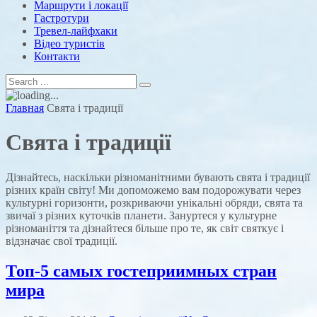
Маршрути і локації
Гастротури
Тревел-лайфхаки
Відео туристів
Контакти
Главная
Свята і традиції
Свята і традиції
Дізнайтесь, наскільки різноманітними бувають свята і традиції
різних країн світу! Ми допоможемо вам подорожувати через
культурні горизонти, розкриваючи унікальні обряди, свята та
звичаї з різних куточків планети. Зануртеся у культурне
різноманіття та дізнайтеся більше про те, як світ святкує і
відзначає свої традиції.
Топ-5 самых гостеприимных стран
мира