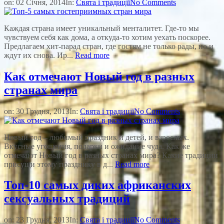
on:
02 Січня, 2014
In:
Свята і традиції
No Comments
Каждая страна имеет уникальный менталитет. Где-то мы
чувствуем себя как дома, а откуда-то хотим уехать поскорее.
Предлагаем хит-парад стран, где гостям не только рады, но и
ждут их снова. Ир...
Read more
Как отмечают Новый год в разных
странах мира
on:
30 Грудня, 2013
In:
Свята і традиції
No Comments
Новый год – любимый праздник и детей, и взрослых.
Вкусные угощения, подарки и ожидание чуда. Как же
отмечают Новый год в разных странах мира? Какие традиции
присущи этому празднику в д...
Read more
Топ-10 самых диких африканских
сексуальных традиций
on:
23 Грудня, 2013
In:
Свята і традиції
No Comments