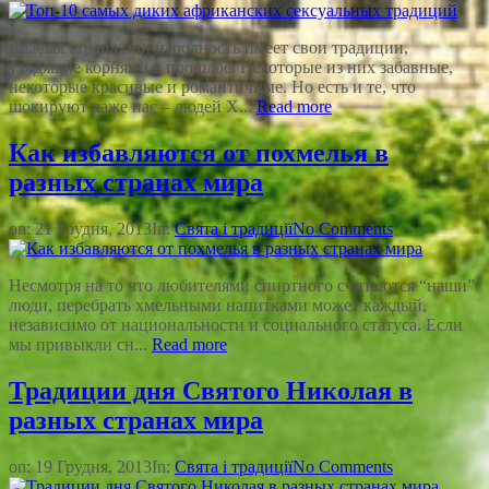
Каждая страна или народность имеет свои традиции,
уходящие корнями в прошлое. Некоторые из них забавные,
некоторые красивые и романтичные. Но есть и те, что
шокируют даже нас – людей X...
Read more
Как избавляются от похмелья в
разных странах мира
on:
21 Грудня, 2013
In:
Свята і традиції
No Comments
Несмотря на то что любителями спиртного считаются “наши”
люди, перебрать хмельными напитками может каждый,
независимо от национальности и социального статуса. Если
мы привыкли сн...
Read more
Традиции дня Святого Николая в
разных странах мира
on:
19 Грудня, 2013
In:
Свята і традиції
No Comments