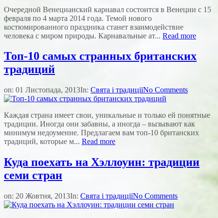
Очередной Венецианский карнавал состоится в Венеции с 15
февраля по 4 марта 2014 года. Темой нового
костюмированного праздника станет взаимодействие
человека с миром природы. Карнавальные ат...
Read more
Топ-10 самых странных британских
традиций
on:
01 Листопада, 2013
In:
Свята і традиції
No Comments
Каждая страна имеет свои, уникальные и только ей понятные
традиции. Иногда они забавны, а иногда – вызывают как
минимум недоумение. Предлагаем вам топ-10 британских
традиций, которые м...
Read more
Куда поехать на Хэллоуин: традиции
семи стран
on:
20 Жовтня, 2013
In:
Свята і традиції
No Comments