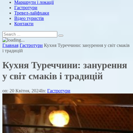
Маршрути і локації
Гастротури
Тревел-лайфхаки
Відео туристів
Контакти
Главная
Гастротури
Кухня Туреччини: занурення у світ смаків
і традицій
Кухня Туреччини: занурення
у світ смаків і традицій
on:
20 Квітня, 2024
In:
Гастротури