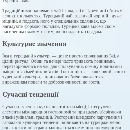
Турецька кава
Традиційними напоями є чай і кава, які в Туреччині п’ють у
великих кількостях. Турецький чай, зазвичай чорний і дуже
міцний, а подають його у спеціальних склянках, що
нагадують формою тюльпан. Турецька кава відома своїм
насиченим смаком та тим, що її подають з осадом.
Культурне значення
Їжа в турецькій культурі — це не просто споживання їжі, а
цілий ритуал. Обіди та вечері часто тривають годинами,
перетворюючись на час для спілкування, обміну новинами і
зміцнення сімейних зв’язків. Гостинність — ключовий аспект
турецької культури, і пригощання їжею вважається
вираженням поваги та доброзичливості до гостя.
Сучасні тенденції
Сучасна турецька кухня не стоїть на місці, інтегруючи
елементи міжнародної гастрономії та при цьому зберігаючи
власні унікальні традиції. Ресторани швидкого харчування і
глобальні кулінарні тенденції впливають на турецьке меню,
однак класичні страви залишаються незмінно популярними