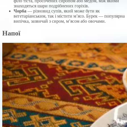
філо тіста, просочених сиропом або медом, між якими
знаходяться шари подрібнених горіхів.
Чорба
— різновид супів, який може бути як
вегетаріанським, так і містити м’ясо. Бурек — популярна
випічка, зазвичай з сиром, м’ясом або овочами.
Напої