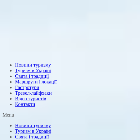
Новини туризму
Туризм в Україні
Свята і традиції
Маршрути і локації
Гастротури
Тревел-лайфхаки
Відео туристів
Контакти
Menu
Новини туризму
Туризм в Україні
Свята і традиції