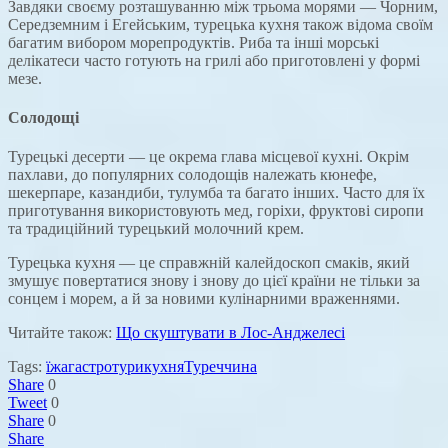
Завдяки своєму розташуванню між трьома морями — Чорним,
Середземним і Егейським, турецька кухня також відома своїм
багатим вибором морепродуктів. Риба та інші морські
делікатеси часто готують на грилі або приготовлені у формі
мезе.
Солодощі
Турецькі десерти — це окрема глава місцевої кухні. Окрім
пахлави, до популярних солодощів належать кюнефе,
шекерпаре, казандиби, тулумба та багато інших. Часто для їх
приготування використовують мед, горіхи, фруктові сиропи
та традиційний турецький молочний крем.
Турецька кухня — це справжній калейдоскоп смаків, який
змушує повертатися знову і знову до цієї країни не тільки за
сонцем і морем, а й за новими кулінарними враженнями.
Читайте також:
Що скуштувати в Лос-Анджелесі
Tags:
їжа
гастротури
кухня
Туреччина
Share
0
Tweet
0
Share
0
Share