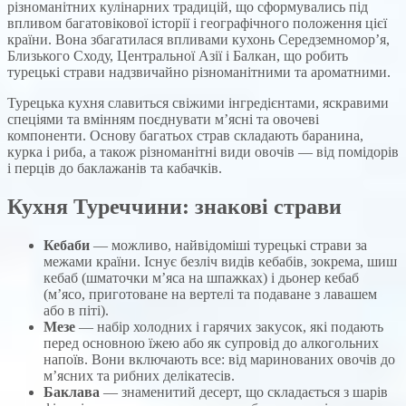
різноманітних кулінарних традицій, що сформувались під
впливом багатовікової історії і географічного положення цієї
країни. Вона збагатилася впливами кухонь Середземномор’я,
Близького Сходу, Центральної Азії і Балкан, що робить
турецькі страви надзвичайно різноманітними та ароматними.
Турецька кухня славиться свіжими інгредієнтами, яскравими
спеціями та вмінням поєднувати м’ясні та овочеві
компоненти. Основу багатьох страв складають баранина,
курка і риба, а також різноманітні види овочів — від помідорів
і перців до баклажанів та кабачків.
Кухня Туреччини: знакові страви
Кебаби
— можливо, найвідоміші турецькі страви за
межами країни. Існує безліч видів кебабів, зокрема, шиш
кебаб (шматочки м’яса на шпажках) і дьонер кебаб
(м’ясо, приготоване на вертелі та подаване з лавашем
або в піті).
Мезе
— набір холодних і гарячих закусок, які подають
перед основною їжею або як супровід до алкогольних
напоїв. Вони включають все: від маринованих овочів до
м’ясних та рибних делікатесів.
Баклава
— знаменитий десерт, що складається з шарів