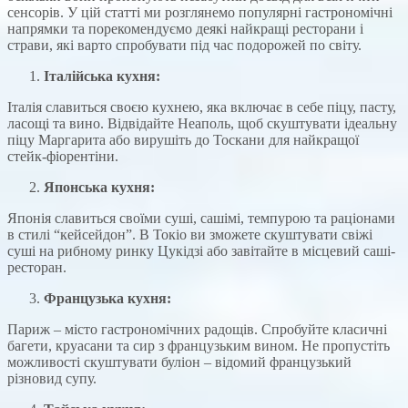
сенсорів. У цій статті ми розглянемо популярні гастрономічні
напрямки та порекомендуємо деякі найкращі ресторани і
страви, які варто спробувати під час подорожей по світу.
Італійська кухня:
Італія славиться своєю кухнею, яка включає в себе піцу, пасту,
ласощі та вино. Відвідайте Неаполь, щоб скуштувати ідеальну
піцу Маргарита або вирушіть до Тоскани для найкращої
стейк-фіорентіни.
Японська кухня:
Японія славиться своїми суші, сашімі, темпурою та раціонами
в стилі “кейсейдон”. В Токіо ви зможете скуштувати свіжі
суші на рибному ринку Цукідзі або завітайте в місцевий саші-
ресторан.
Французька кухня:
Париж – місто гастрономічних радощів. Спробуйте класичні
багети, круасани та сир з французьким вином. Не пропустіть
можливості скуштувати буліон – відомий французький
різновид супу.