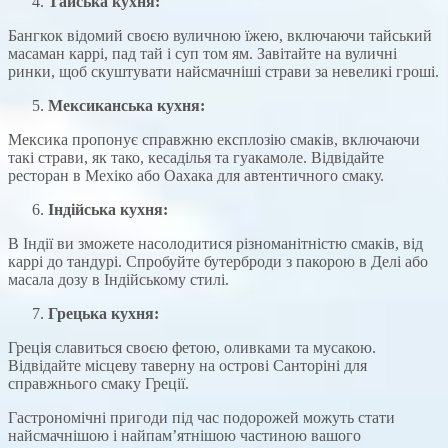
Тайська кухня:
Бангкок відомий своєю вуличною їжею, включаючи тайський
масаман каррі, пад тай і суп том ям. Завітайте на вуличні
ринки, щоб скуштувати найсмачніші страви за невеликі гроші.
Мексиканська кухня:
Мексика пропонує справжню експлозію смаків, включаючи
такі страви, як тако, кесаділья та гуакамоле. Відвідайте
ресторан в Мехіко або Оахака для автентичного смаку.
Індійська кухня:
В Індії ви зможете насолодитися різноманітністю смаків, від
каррі до тандурі. Спробуйте бутерброди з пакорою в Делі або
масала дозу в Індійському стилі.
Грецька кухня:
Греція славиться своєю фетою, оливками та мусакою.
Відвідайте місцеву таверну на острові Санторіні для
справжнього смаку Греції.
Гастрономічні пригоди під час подорожей можуть стати
найсмачнішою і найпам’ятнішою частиною вашого