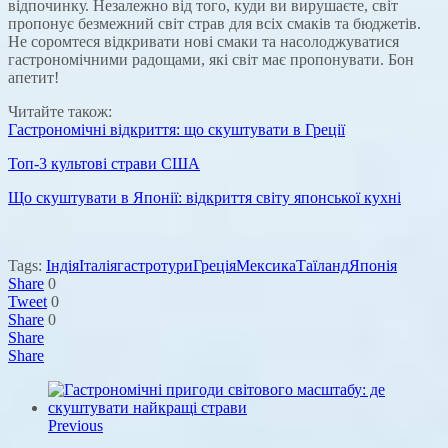
відпочинку. Незалежно від того, куди ви вирушаєте, світ
пропонує безмежний світ страв для всіх смаків та бюджетів.
Не соромтеся відкривати нові смаки та насолоджуватися
гастрономічними радощами, які світ має пропонувати. Бон
апетит!
Читайте також:
Гастрономічні відкриття: що скуштувати в Греції
Топ-3 культові страви США
Що скуштувати в Японії: відкриття світу японської кухні
Tags:
Індія
Італія
гастротури
Греція
Мексика
Таїланд
Японія
Share
0
Tweet
0
Share
0
Share
Share
Previous