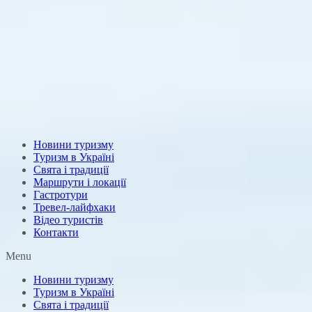
Новини туризму
Туризм в Україні
Свята і традиції
Маршрути і локації
Гастротури
Тревел-лайфхаки
Відео туристів
Контакти
Menu
Новини туризму
Туризм в Україні
Свята і традиції