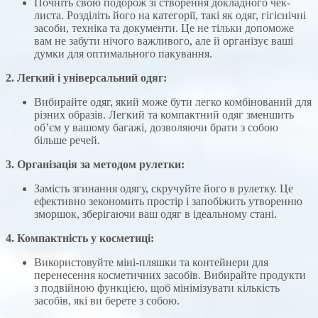
Почніть свою подорож зі створення докладного чек-
листа. Розділіть його на категорії, такі як одяг, гігієнічні
засоби, техніка та документи. Це не тільки допоможе
вам не забути нічого важливого, але й організує ваші
думки для оптимального пакування.
2. Легкий і універсальний одяг:
Вибирайте одяг, який може бути легко комбінований для
різних образів. Легкий та компактний одяг зменшить
об’єм у вашому багажі, дозволяючи брати з собою
більше речей.
3. Організація за методом рулетки:
Замість згинання одягу, скручуйте його в рулетку. Це
ефективно зекономить простір і запобіжить утворенню
зморшок, зберігаючи ваш одяг в ідеальному стані.
4. Компактність у косметиці:
Використовуйте міні-пляшки та контейнери для
перенесення косметичних засобів. Вибирайте продукти
з подвійною функцією, щоб мінімізувати кількість
засобів, які ви берете з собою.