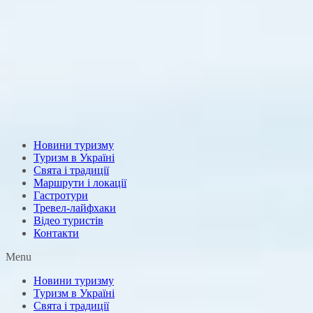
Новини туризму
Туризм в Україні
Свята і традиції
Маршрути і локації
Гастротури
Тревел-лайфхаки
Відео туристів
Контакти
Menu
Новини туризму
Туризм в Україні
Свята і традиції