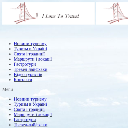
Новини туризму
Туризм в Україні
Свята і традиції
Маршрути і локації
Гастротури
Тревел-лайфхаки
Відео туристів
Контакти
Menu
Новини туризму
Туризм в Україні
Свята і традиції
Маршрути і локації
Гастротури
Тревел-лайфхаки