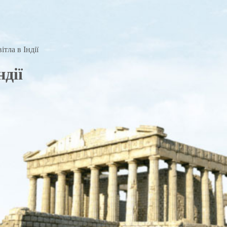
ітла в Індії
ндії