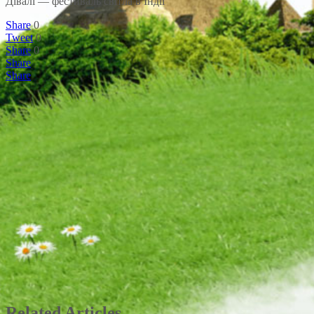
Дівалі — фестиваль світла в Індії
Share
0
Tweet
0
Share
0
Share
Share
Related Articles