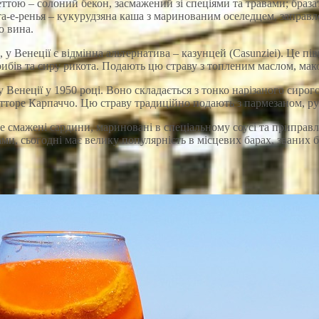
ттою – солоний бекон, засмажений зі спеціями та травами; браза
та-е-ренья – кукурудзяна каша з маринованим оселедцем, заправ
о вина.
 Венеції є відмінна альтернатива – казунцей (Casunziei). Це пів
рибів та сиру рикота. Подають цю страву з топленим маслом, мак
Венеції у 1950 році. Воно складається з тонко нарізаного сирого
ітторе Карпаччо. Цю страву традиційно подають з пармезаном, ру
е смажені сардини, мариновані в спеціальному соусі та приправ
и, сьогодні має велику популярність в місцевих барах, званих б