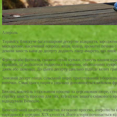
Апероль
Тирамісу, блискуче багатошарове десертне відкриття, зароджене
маскарпоне, насичений еспресо, яйця, цукор, ароматні печива 
деколи замість кави до десерту додають лікер амарето, що лиш
Фрітола або фрітелла, смажені пухкі кульки, стануть вашим від
горішків, ці делікатеси подаються гарячими, обсипаними цукр
джем або шоколад. До цього десерту ідеально підійде келих гра
Зимовий десерт пінца, сільський пиріг, приготований з борошна
випічки. Смак цього пирога ідеально доповнюється келихом фра
Белліні, коктейль з газованим просеко та персиковим пюре, ств
горілку замість просеко для тих, хто шукає іншого смакового в
відвідували Венецію.
Венеційський шпрітц, аперитив на основі просеко, аперолю та 
народився в середині XIX століття. Його історія починається 