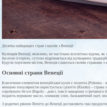
Десятка найкращих страв і напоїв з Венеції
Кулінарія Венеції, можливо, не настільки всесвітньо відома, як
багатою історією, суттєво відрізняється від кулінарних традиці
Будучи портовим містом, Венеція славиться своїми стравами з 
Основні страви Венеції
Класичним елементом венеційської кухні є полента (Polenta) – к
меншою популярністю користується і різотто (Risotto) – страва
спробувати біголі (Bigoli) – довгі, товсті макарони з гречаного
подають вершкове масло, оливкову олію, бальзамічний оцет, мос
З родючих рівнин Венето до Венеції доставляють такі продукти,