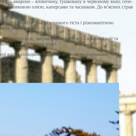
то-аль-амароне – яловичину, тушковану в червоному вині; сепе-
лена оливковою олією, каперсами та часником. До м’ясних страв
місяцеподібні пельмені з тонкого тіста і різноманітною
ом та пармезаном.
 яловичого філе, заправленого соусом з оливкової олії та
колою та помідорами черрі.
лені кисло-солодкою цибулею, кедровими горішками та
акаро.