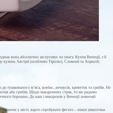
днак вона абсолютно заслуговує на увагу. Кухня Венеції, з її
у кухонь Австрії (особливо Тіролю), Словенії та Хорватії.
 до тушкованого м’яса, ковбас, анчоусів, креветок та грибів. Не
овочів або грибів. Щодо макаронних страв, то ми радимо
еничного борошна. До каш і макаронів у Венеції зазвичай
ребуваючи у місті, варто спробувати фегато – ніжні шматочки