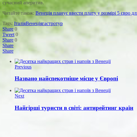
сучасний аперитив.
Читайте також:
Венеція планує ввести плату у розмірі 5 євро дл
Tags:
Італія
Венеція
гастротур
Share
0
Tweet
0
Share
0
Share
Share
Previous
Названо найспекотніше місце у Європі
Next
Найгірші туристи в світі: антирейтинг країн