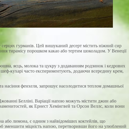
 у серцях гурманів. Цей вишуканий десерт містить ніжний сир
пання тирамісу порошком какао або тертим шоколадом. У Венеції
рошна, яєць, молока та цукру з додаванням родзинок і кедрових
і шеф-кухарі часто експериментують, додаючи всередину крем,
к та насіння фенхеля, запрошує насолодитися теплом домашньої
 Джованні Белліні. Варіації напою можуть містити джин або
 знаменитостей, як Ернест Хемінгвей та Орсон Веллс, коли вони
а або лимона, є одним з найвідоміших коктейлів, що
, щоб зменшити міцність напою, перетворивши його на улюблений