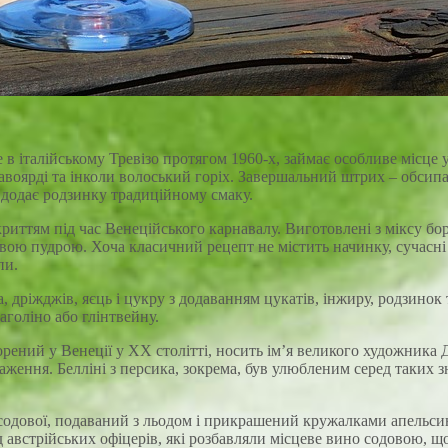
 в італійському Тревізо протягом 1960-х, займає особливе місце
савоярді та інколи волоський горіх. Завершальний штрих – обси
е додає родзинку традиційному смаку.
криттям під час Венеційського карнавалу. Виготовлені з міксу бо
овою пудрою. Хоча класичний рецепт не містить начинку, сучасн
пи.
, дріжджів, яєць і цукру з додаванням цукатів, інжиру, родзино
голіно або глінтвейну.
орений у Венеції у XX столітті, носить ім’я великого художника
раження. Белліні з персика, зокрема, був улюбленим серед таких
содової, подаваний з льодом і прикрашений кружалками апельсин
від австрійських офіцерів, які розбавляли місцеве вино содовою