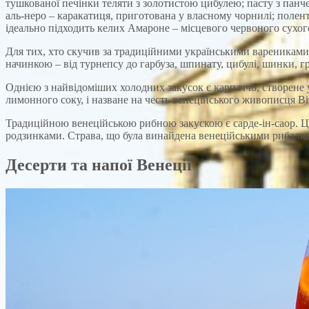
тушкованої печінки теляти з золотистою цибулею; пасту з панче
аль-неро – каракатиця, приготована у власному чорнилі; полен
ідеально підходить келих Амароне – місцевого червоного сухог
Для тих, хто скучив за традиційними українськими варениками, у
начинкою – від турнепсу до гарбуза, шпинату, цибулі, шинки, г
Однією з найвідоміших холодних закусок є карпаччо, створене у 
лимонного соку, і назване на честь венеційського живописця В
Традиційною венеційською рибною закускою є сарде-ін-саор. Ц
родзинками. Страва, що була винайдена венеційськими рибалкам
Десерти та напої Венеції