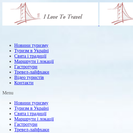
Новини туризму
Туризм в Україні
Свята і традиції
Маршрути і локації
Гастротури
Тревел-лайфхаки
Відео туристів
Контакти
Menu
Новини туризму
Туризм в Україні
Свята і традиції
Маршрути і локації
Гастротури
Тревел-лайфхаки