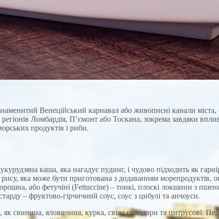
 знаменитий Венеційський карнавал або живописні канали міста, о
й регіонів Ломбардія, П’ємонт або Тоскана, зокрема завдяки вплив
морських продуктів і риби.
укурудзяна каша, яка нагадує пудинг, і чудово підходить як гарнір
 з рису, яка може бути приготована з додаванням морепродуктів, 
 борошна, або фетучіні (Fettuccine) – тонкі, плоскі локшини з пш
тарду – фруктово-гірчичний соус, соус з цибулі та анчоуси.
 як свинина, яловичина, курка, свіжі помідори та цитрусові. Пе