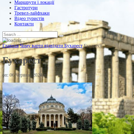
Маршрути і локації
Гастротури
Тревел-лайфхаки
Відео туристів
Контакти
Главная
Чому варто відвідати Бухарест
Бухарест
Бухарест
on:
06 Червня, 2024
In: