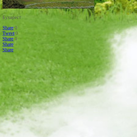
Бухарест
Share
0
Tweet
0
Share
0
Share
Share