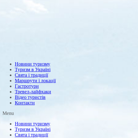
Новини туризму
Туризм в Україні
Свята і традиції
Маршрути і локації
Гастротури
Тревел-лайфхаки
Відео туристів
Контакти
Menu
Новини туризму
Туризм в Україні
Свята і традиції