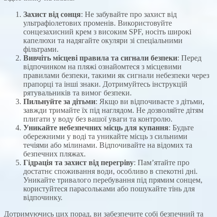
Захист від сонця
: Не забувайте про захист від
ультрафіолетових променів. Використовуйте
сонцезахисний крем з високим SPF, носіть широкі
капелюхи та надягайте окуляри зі спеціальними
фільтрами.
Вивчіть місцеві правила та сигнали безпеки
: Перед
відпочинком на пляжі ознайомтеся з місцевими
правилами безпеки, такими як сигнали небезпеки через
прапорці та інші знаки. Дотримуйтесь інструкцій
рятувальників та вимог безпеки.
Пильнуйте за дітьми
: Якщо ви відпочиваєте з дітьми,
завжди тримайте їх під наглядом. Не дозволяйте дітям
плигати у воду без вашої уваги та контролю.
Уникайте небезпечних місць для купання
: Будьте
обережними у воді та уникайте місць з сильними
течіями або мілинами. Відпочивайте на відомих та
безпечних пляжах.
Гідрація та захист від перегріву
: Пам’ятайте про
достатнє споживання води, особливо в спекотні дні.
Уникайте тривалого перебування під прямим сонцем,
користуйтеся парасольками або пошукайте тінь для
відпочинку.
Дотримуючись цих порад, ви забезпечите собі безпечний та