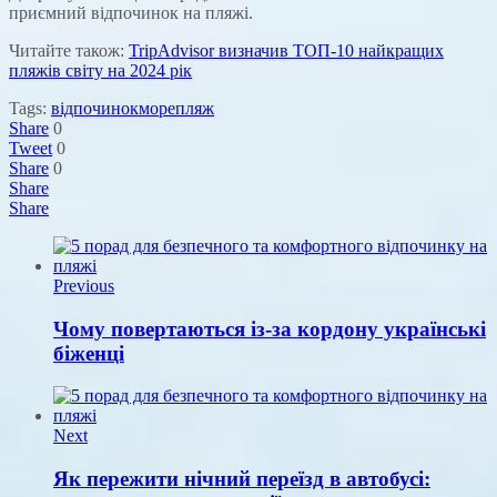
приємний відпочинок на пляжі.
Читайте також:
TripAdvisor визначив ТОП-10 найкращих
пляжів світу на 2024 рік
Tags:
відпочинок
море
пляж
Share
0
Tweet
0
Share
0
Share
Share
Previous
Чому повертаються із-за кордону українські
біженці
Next
Як пережити нічний переїзд в автобусі: