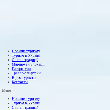
Новини туризму
Туризм в Україні
Свята і традиції
Маршрути і локації
Гастротури
Тревел-лайфхаки
Відео туристів
Контакти
Menu
Новини туризму
Туризм в Україні
Свята і традиції