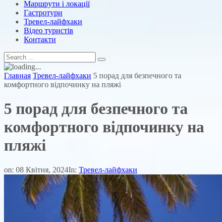
Маршрути і локації
Гастротури
Тревел-лайфхаки
Відео туристів
Контакти
Главная
Тревел-лайфхаки
5 порад для безпечного та
комфортного відпочинку на пляжі
5 порад для безпечного та
комфортного відпочинку на
пляжі
on:
08 Квітня, 2024
In:
Тревел-лайфхаки